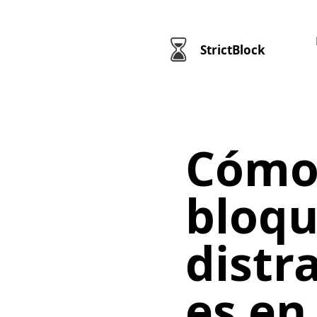
StrictBlock
Cóm
bloqu
distr
es en