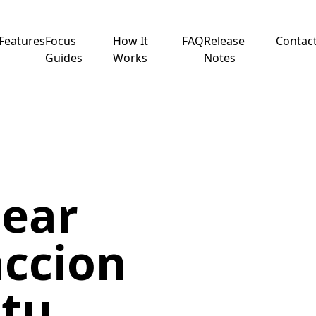
Features
Focus
How It
FAQ
Release
Contac
Guides
Works
Notes
o
ear
accion
 tu